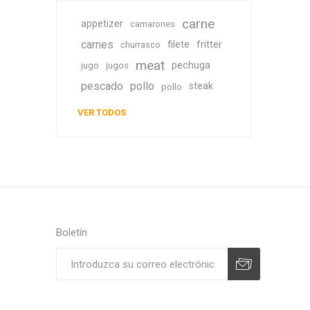
carne
appetizer
camarones
carnes
filete
fritter
churrasco
meat
pechuga
jugo
jugos
pescado
pollo
steak
pollo
VER TODOS
Boletín
Suscribirse
Desuscribirse