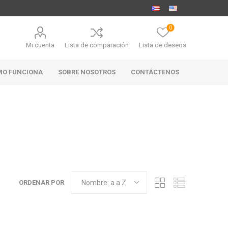
0
Mi cuenta
Lista de comparación
Lista de deseos
MO FUNCIONA
SOBRE NOSOTROS
CONTÁCTENOS
MARABIERTO
PUBHOUSE
RANAHAN
GOLDEN ALE
RANCH-
BLACK
ANGUS
ORDENAR POR