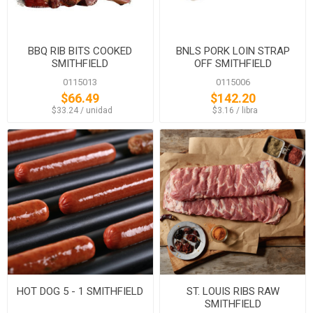
BBQ RIB BITS COOKED
BNLS PORK LOIN STRAP
SMITHFIELD
OFF SMITHFIELD
0115013
0115006
$66.49
$142.20
‏‏‎ ‎‏‏‎ ‎$33.24 / unidad
‏‏‎ ‎‏‏‎ ‎$3.16 / libra
HOT DOG 5 - 1 SMITHFIELD
ST. LOUIS RIBS RAW
SMITHFIELD