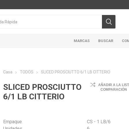
MARCAS
BUSCAR
CO
Casa
TODOS
SLICED PROSCIUTTO 6/1 LB CITTERIO
CICLON/ACTIVA
DOMINION
HIGHLINER
MAR
SLICED PROSCIUTTO
AÑADIR A LA LIS
ABIERTO
COMPARACIÓN
6/1 LB CITTERIO
Empaque
CS - 1 LB/6
Unidades
6