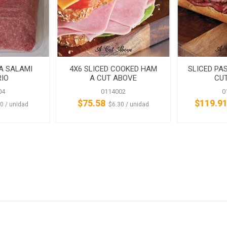
A SALAMI
4X6 SLICED COOKED HAM
SLICED PAS
RIO
A CUT ABOVE
CU
04
0114002
0
$75.58
$119.9
‎ ‎$7.20 / unidad
‏‏‎ ‎‏‏‎ ‎$6.30 / unidad