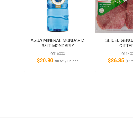
AGUA MINERAL MONDARIZ
SLICED GENO
.33LT MONDARIZ
CITTE
0516003
01140
$20.80
$86.35
‏‏‎ ‎‏‏‎ ‎$0.52 / unidad
‏‏‎ ‎‏‏