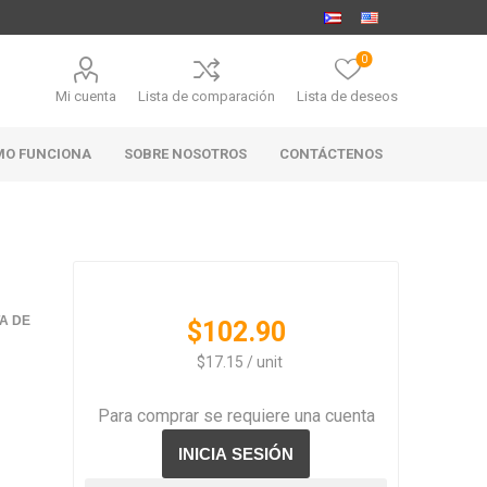
0
Mi cuenta
Lista de comparación
Lista de deseos
MO FUNCIONA
SOBRE NOSOTROS
CONTÁCTENOS
MARABIERTO
PUBHOUSE
RANAHAN
TA DE
$102.90
GOLDEN ALE
RANCH-
BLACK
‏‏‎ ‎‏‏‎ ‎$17.15 / unit
ANGUS
Para comprar se requiere una cuenta