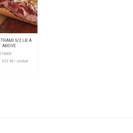
TRAMI 5/2 LB A
T ABOVE
114003
1
‏‏‎ ‎‏‏‎ ‎$23.98 / unidad