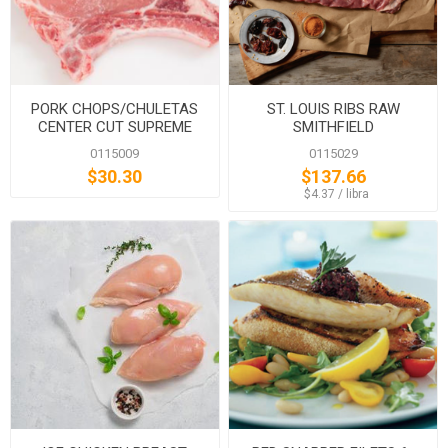
PORK CHOPS/CHULETAS
ST. LOUIS RIBS RAW
CENTER CUT SUPREME
SMITHFIELD
0115009
0115029
$30.30
$137.66
‏‏‎ ‎‏‏‎ ‎$4.37 / libra