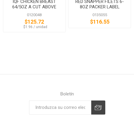
IQF CHICKEN BREAST
RED SNAPPER FILETS 6-
64/5OZ A CUT ABOVE
8OZ PACKER LABEL
0120048
0135055
$125.72
$116.55
‏‏‎ ‎‏‏‎ ‎$1.96 / unidad
Boletín
Suscribirse
Desuscribirse