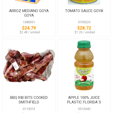
ARROZ MEDIANO GOYA
TOMATO SAUCE GOYA
GOYA
1380051
0705220
$24.79
$28.72
‏‏‎ ‎‏‏‎ ‎$2.48 / unidad
‏‏‎ ‎‏‏‎ ‎$1.20 / unidad
BBQ RIB BITS COOKED
APPLE 100% JUICE
SMITHFIELD
PLASTIC FLORIDA`S
NATURAL
0115013
0513040