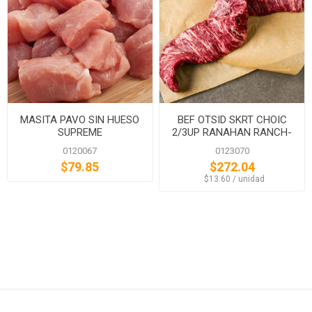
MASITA PAVO SIN HUESO
BEF OTSID SKRT CHOIC
SUPREME
2/3UP RANAHAN RANCH-
BLACK ANG
0120067
0123070
$79.85
$272.04
‏‏‎ ‎‏‏‎ ‎$13.60 / unidad