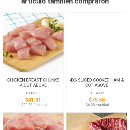
artículo también compraron
CHICKEN BREAST CHUNKS
4X6 SLICED COOKED HAM A
A CUT ABOVE
CUT ABOVE
0113085
0114002
$41.31
$75.58
‏‏‎ ‎‏‏‎ ‎$20.66 / unidad
‏‏‎ ‎‏‏‎ ‎$6.30 / unidad