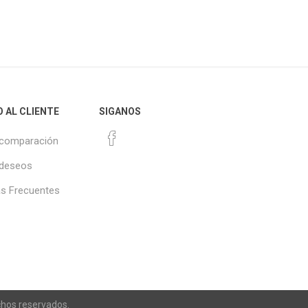
O AL CLIENTE
SIGANOS
 comparación
 deseos
s Frecuentes
chos reservados.