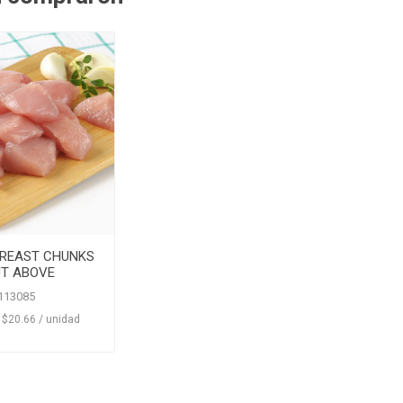
BREAST CHUNKS
UT ABOVE
113085
‏‏‎ ‎‏‏‎ ‎$20.66 / unidad