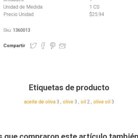
Unidad de Medida
1 CS
Precio Unidad
$25.94
Sku:
1360013
Compartir
Etiquetas de producto
aceite de oliva
3
,
olive
3
,
oil
2
,
olive oil
3
es que compraron este artículo tambié