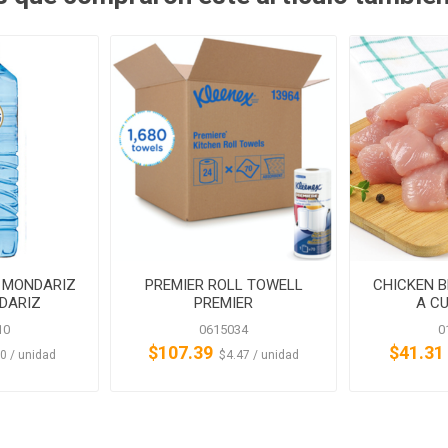
 MONDARIZ
PREMIER ROLL TOWELL
CHICKEN 
NDARIZ
PREMIER
A C
10
0615034
0
$107.39
$41.31
‎ ‎$2.10 / unidad
‏‏‎ ‎‏‏‎ ‎$4.47 / unidad