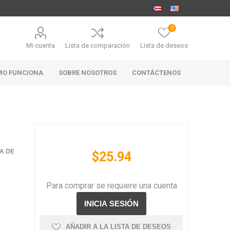
0
Mi cuenta
Lista de comparación
Lista de deseos
MO FUNCIONA
SOBRE NOSOTROS
CONTÁCTENOS
MARABIERTO
PUBHOUSE
RANAHAN
TA DE
$25.94
GOLDEN ALE
RANCH-
BLACK
ANGUS
Para comprar se requiere una cuenta
AÑADIR A LA LISTA DE DESEOS