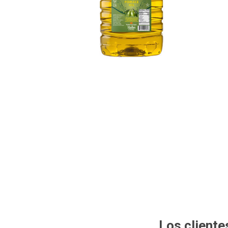
SMITHFIELD
ULTRAFORCE
Los client