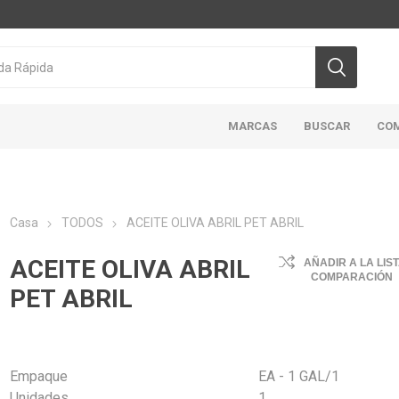
MARCAS
BUSCAR
CO
Casa
TODOS
ACEITE OLIVA ABRIL PET ABRIL
CICLON/ACTIVA
DOMINION
HIGHLINER
MAR
ACEITE OLIVA ABRIL
AÑADIR A LA LIS
ABIERTO
COMPARACIÓN
PET ABRIL
Empaque
EA - 1 GAL/1
Unidades
1