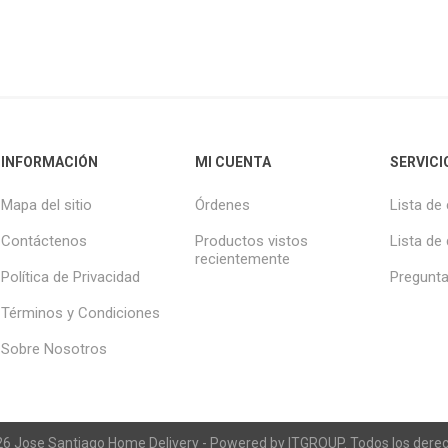
INFORMACIÓN
MI CUENTA
SERVICI
Mapa del sitio
Órdenes
Lista de
Contáctenos
Productos vistos
Lista de
recientemente
Política de Privacidad
Pregunta
Términos y Condiciones
Sobre Nosotros
6 Jose Santiago Home Delivery - Powered by ITGROUP. Todos los dere