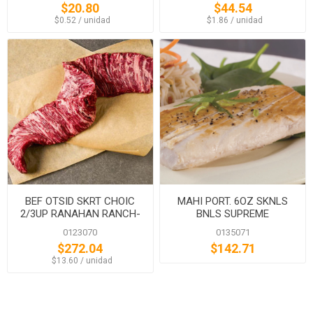
$20.80
$44.54
‏‏‎ ‎‏‏‎ ‎$0.52 / unidad
‏‏‎ ‎‏‏‎ ‎$1.86 / unidad
BEF OTSID SKRT CHOIC
MAHI PORT. 6OZ SKNLS
2/3UP RANAHAN RANCH-
BNLS SUPREME
BLACK ANG
0123070
0135071
$272.04
$142.71
‏‏‎ ‎‏‏‎ ‎$13.60 / unidad