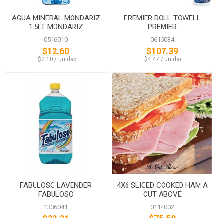
AGUA MINERAL MONDARIZ
PREMIER ROLL TOWELL
1.5LT MONDARIZ
PREMIER
0516010
0615034
$12.60
$107.39
‏‏‎ ‎‏‏‎ ‎$2.10 / unidad
‏‏‎ ‎‏‏‎ ‎$4.47 / unidad
FABULOSO LAVENDER
4X6 SLICED COOKED HAM A
FABULOSO
CUT ABOVE
1336041
0114002