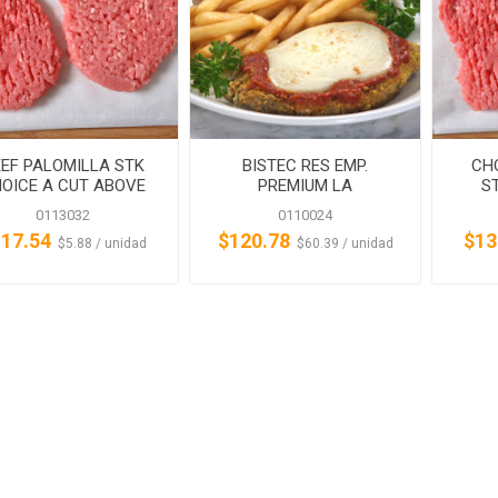
EF PALOMILLA STK
BISTEC RES EMP.
CH
OICE A CUT ABOVE
PREMIUM LA
S
AGUADILLANA
0113032
0110024
17.54
$120.78
$13
‏‏‎ ‎‏‏‎ ‎$5.88 / unidad
‏‏‎ ‎‏‏‎ ‎$60.39 / unidad