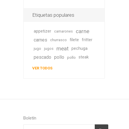
Etiquetas populares
carne
appetizer
camarones
carnes
filete
fritter
churrasco
meat
pechuga
jugo
jugos
pescado
pollo
steak
pollo
VER TODOS
Boletín