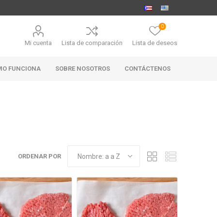
0
Mi cuenta
Lista de comparación
Lista de deseos
MO FUNCIONA
SOBRE NOSOTROS
CONTÁCTENOS
MARABIERTO
PUBHOUSE
RANAHAN
GOLDEN ALE
RANCH-
ORDENAR POR
BLACK
ANGUS