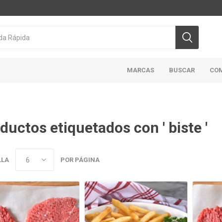
MARCAS
BUSCAR
CO
ductos etiquetados con ' biste '
CICLON/ACTIVA
DOMINION
HIGHLINER
MAR
ABIERTO
LLA
POR PÁGINA