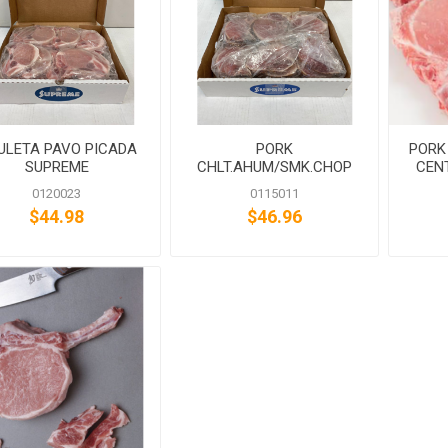
ULETA PAVO PICADA
PORK
PORK
SUPREME
CHLT.AHUM/SMK.CHOP
CEN
C.CUT SUPREME
0120023
0115011
$44.98
$46.96