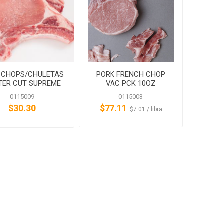
 CHOPS/CHULETAS
PORK FRENCH CHOP
TER CUT SUPREME
VAC PCK 10OZ
ALGNCECM
0115009
0115003
$30.30
$77.11
‏‏‎ ‎‏‏‎ ‎$7.01 / libra