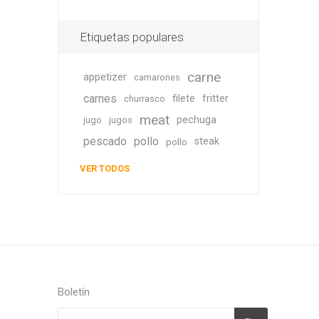
Etiquetas populares
carne
appetizer
camarones
carnes
filete
fritter
churrasco
meat
pechuga
jugo
jugos
pescado
pollo
steak
pollo
VER TODOS
Boletín