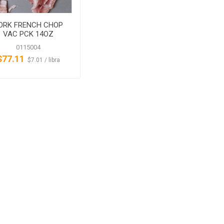
ORK FRENCH CHOP
VAC PCK 14OZ
ALGNCECM
0115004
$77.11
‏‏‎ ‎‏‏‎ ‎$7.01 / libra