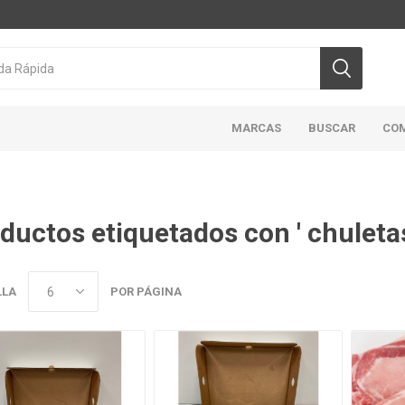
MARCAS
BUSCAR
CO
ductos etiquetados con ' chuletas
CICLON/ACTIVA
DOMINION
HIGHLINER
MAR
ABIERTO
LLA
POR PÁGINA