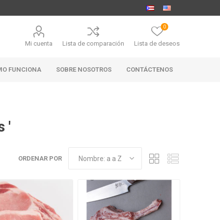
0
Mi cuenta
Lista de comparación
Lista de deseos
MO FUNCIONA
SOBRE NOSOTROS
CONTÁCTENOS
 '
MARABIERTO
PUBHOUSE
RANAHAN
GOLDEN ALE
RANCH-
ORDENAR POR
BLACK
ANGUS