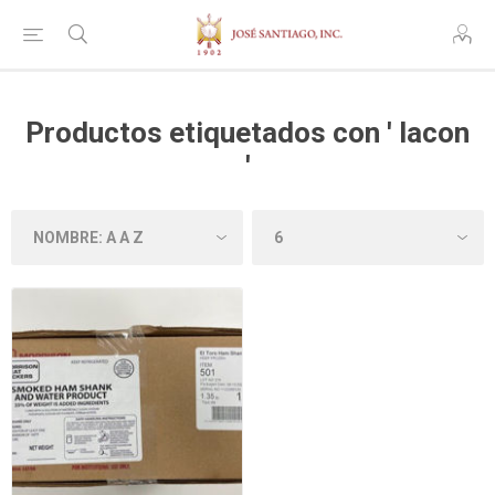
Productos etiquetados con ' lacon
'