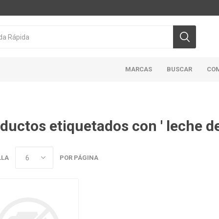
MARCAS
BUSCAR
CO
ductos etiquetados con ' leche de
CICLON/ACTIVA
DOMINION
HIGHLINER
MAR
ABIERTO
LLA
POR PÁGINA