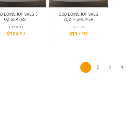
D LOINS IQF SKLS 6
COD LOINS IQF SKLS
OZ SEAFEST
8OZ HIGHLINER
0133011
0133012
$125.17
$117.92
1
2
3
4