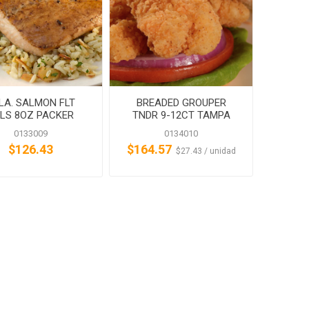
LA. SALMON FLT
BREADED GROUPER
LS 8OZ PACKER
TNDR 9-12CT TAMPA
LABEL
MAID
0133009
0134010
$126.43
$164.57
‏‏‎ ‎‏‏‎ ‎$27.43 / unidad