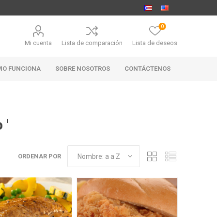
0
Mi cuenta
Lista de comparación
Lista de deseos
MO FUNCIONA
SOBRE NOSOTROS
CONTÁCTENOS
 '
MARABIERTO
PUBHOUSE
RANAHAN
GOLDEN ALE
RANCH-
ORDENAR POR
BLACK
ANGUS