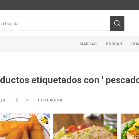
MARCAS
BUSCAR
CO
ductos etiquetados con ' pescado
CICLON/ACTIVA
DOMINION
HIGHLINER
MAR
ABIERTO
LLA
POR PÁGINA