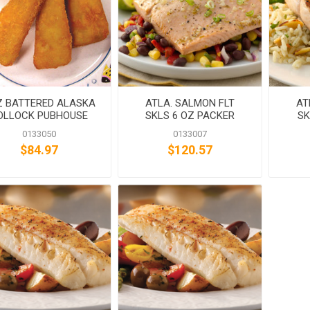
Z BATTERED ALASKA
ATLA. SALMON FLT
AT
OLLOCK PUBHOUSE
SKLS 6 OZ PACKER
SK
GOLDEN ALE
LABEL
0133050
0133007
$84.97
$120.57