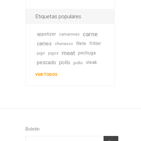
Etiquetas populares
carne
appetizer
camarones
carnes
filete
fritter
churrasco
meat
pechuga
jugo
jugos
pescado
pollo
steak
pollo
VER TODOS
Boletín