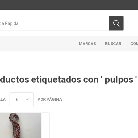
MARCAS
BUSCAR
CO
ductos etiquetados con ' pulpos '
CICLON/ACTIVA
DOMINION
HIGHLINER
MAR
ABIERTO
LLA
POR PÁGINA