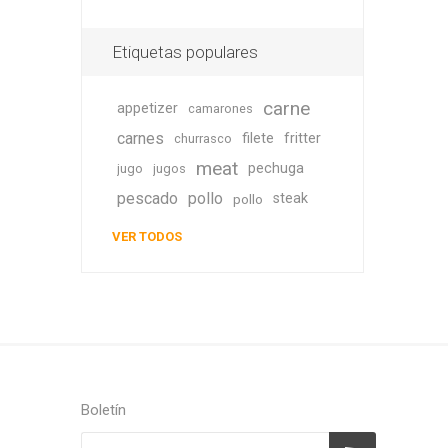
Etiquetas populares
carne
appetizer
camarones
carnes
filete
fritter
churrasco
meat
pechuga
jugo
jugos
pescado
pollo
steak
pollo
VER TODOS
Boletín