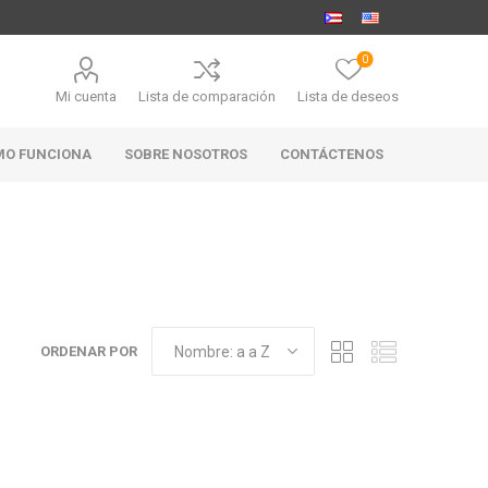
0
Mi cuenta
Lista de comparación
Lista de deseos
MO FUNCIONA
SOBRE NOSOTROS
CONTÁCTENOS
MARABIERTO
PUBHOUSE
RANAHAN
GOLDEN ALE
RANCH-
ORDENAR POR
BLACK
ANGUS